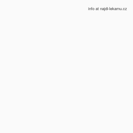
info at najdi-lekarnu.cz