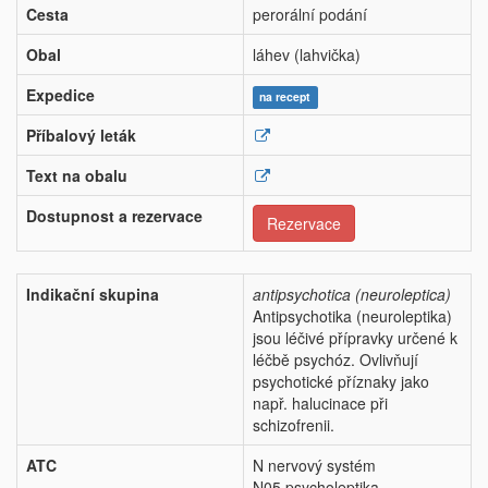
Cesta
perorální podání
Obal
láhev (lahvička)
Expedice
na recept
Příbalový leták
Text na obalu
Dostupnost a rezervace
Rezervace
Indikační skupina
antipsychotica (neuroleptica)
Antipsychotika (neuroleptika)
jsou léčivé přípravky určené k
léčbě psychóz. Ovlivňují
psychotické příznaky jako
např. halucinace při
schizofrenii.
ATC
N nervový systém
N05 psycholeptika