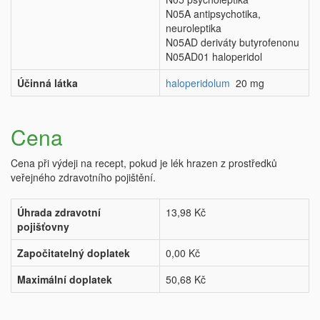
N05A antipsychotika,
neuroleptika
N05AD deriváty butyrofenonu
N05AD01 haloperidol
Účinná látka
haloperidolum
20 mg
Cena
Cena při výdeji na recept, pokud je lék hrazen z prostředků
veřejného zdravotního pojištění.
Úhrada zdravotní
13,98 Kč
pojišťovny
Započitatelný doplatek
0,00 Kč
Maximální doplatek
50,68 Kč