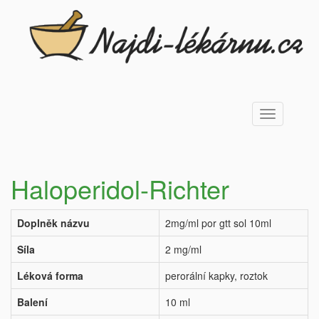
Toggle
navigation
Haloperidol-Richter
Doplněk názvu
2mg/ml por gtt sol 10ml
Síla
2 mg/ml
Léková forma
perorální kapky, roztok
Balení
10 ml