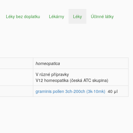
Léky bez doplatku
Lékárny
Léky
Účinné látky
homeopatica
V různé přípravky
V12 homeopatika (česká ATC skupina)
graminis pollen 3ch-200ch (3k-10mk)
40 μl