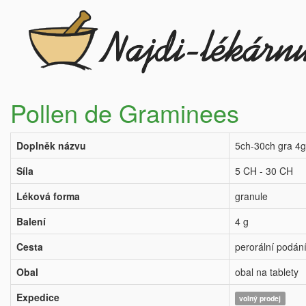
Pollen de Graminees
Doplněk názvu
5ch-30ch gra 4g
Síla
5 CH - 30 CH
Léková forma
granule
Balení
4 g
Cesta
perorální podán
Obal
obal na tablety
Expedice
volný prodej