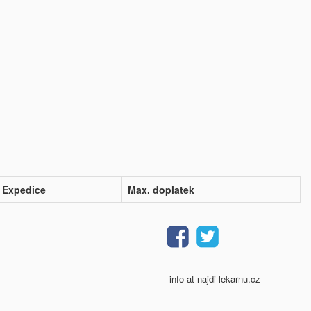
Expedice
Max. doplatek
info at najdi-lekarnu.cz