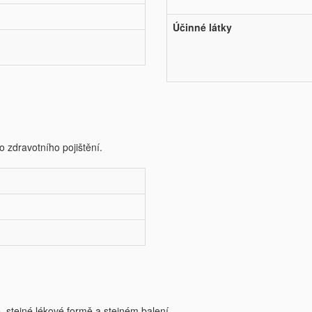
Účinné látky
o zdravotního pojištění.
e, stejné lékové formě a stejném balení.