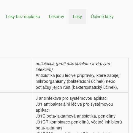
Léky bez doplatku
Lékárny
Léky
Účinné látky
antibiotica (proti mikrobiálním a virovým
infekcím)
Antibiotika jsou léčivé přípravky, které zabíjejí
mikroorganismy (baktericidní účinek) nebo
potlačují jejich růst (bakteriostatický účinek).
J antiinfektiva pro systémovou aplikaci
J01 antibakteriální léčiva pro systémovou
aplikaci
J01C beta-laktamová antibiotika, peniciliny
J01CR kombinace penicilinů, včetně inhibitorů
beta-laktamas