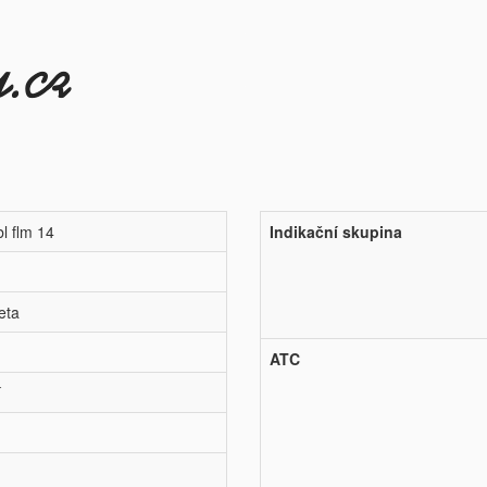
l flm 14
Indikační skupina
eta
ATC
í