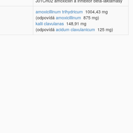
J01CR02 amoxicilin a inhibitor beta-laktamasy
amoxicillinum trihydricum
1004,43 mg
(odpovídá
amoxicillinum
875 mg)
kalii clavulanas
148,91 mg
(odpovídá
acidum clavulanicum
125 mg)