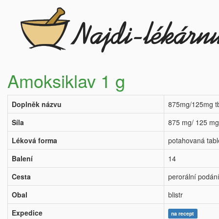
Amoksiklav 1 g
Doplněk názvu
875mg/125mg tb
Síla
875 mg/ 125 mg
Léková forma
potahovaná tabl
Balení
14
Cesta
perorální podán
Obal
blistr
Expedice
na recept