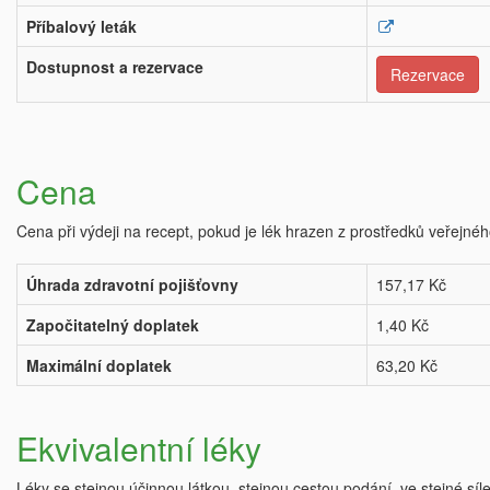
Příbalový leták
Dostupnost a rezervace
Rezervace
Cena
Cena při výdeji na recept, pokud je lék hrazen z prostředků veřejnéh
Úhrada zdravotní pojišťovny
157,17 Kč
Započitatelný doplatek
1,40 Kč
Maximální doplatek
63,20 Kč
Ekvivalentní léky
Léky se stejnou účinnou látkou, stejnou cestou podání, ve stejné síl