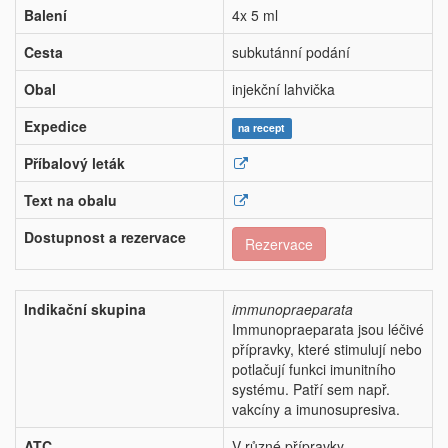
Balení
4x 5 ml
Cesta
subkutánní podání
Obal
injekční lahvička
Expedice
na recept
Příbalový leták
Text na obalu
Dostupnost a rezervace
Rezervace
Indikační skupina
immunopraeparata
Immunopraeparata jsou léčivé
přípravky, které stimulují nebo
potlačují funkci imunitního
systému. Patří sem např.
vakcíny a imunosupresiva.
ATC
V různé přípravky