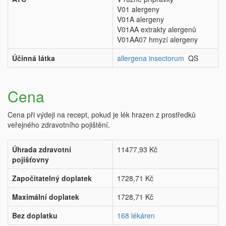
V01 alergeny
V01A alergeny
V01AA extrakty alergenů
V01AA07 hmyzí alergeny
Účinná látka
allergena insectorum
QS
Cena
Cena při výdeji na recept, pokud je lék hrazen z prostředků
veřejného zdravotního pojištění.
Úhrada zdravotní
11477,93 Kč
pojišťovny
Započitatelný doplatek
1728,71 Kč
Maximální doplatek
1728,71 Kč
Bez doplatku
168 lékáren