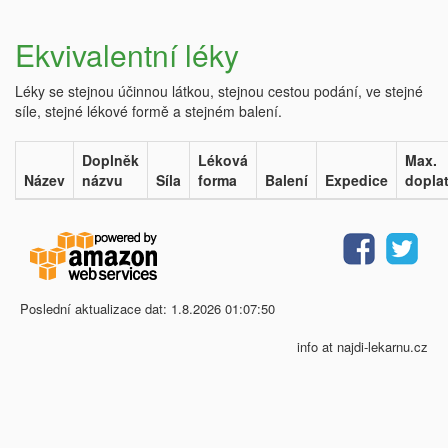
Ekvivalentní léky
Léky se stejnou účinnou látkou, stejnou cestou podání, ve stejné
síle, stejné lékové formě a stejném balení.
Doplněk
Léková
Max.
Název
názvu
Síla
forma
Balení
Expedice
dopla
Poslední aktualizace dat: 1.8.2026 01:07:50
info at najdi-lekarnu.cz