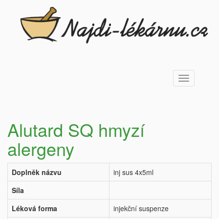
Toggle
navigation
Alutard SQ hmyzí
alergeny
Doplněk názvu
inj sus 4x5ml
Síla
Léková forma
injekční suspenze