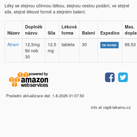
Léky se stejnou účinnou látkou, stejnou cestou podání, ve stejné
síle, stejné lékové formě a stejném balení.
Doplněk
Léková
Max.
Název
názvu
Síla
forma
Balení
Expedice
dopla
Atram
12,5mg
12,5
tableta
30
89,53
na recept
tbl nob
mg
30
Poslední aktualizace dat: 1.8.2026 01:07:50
info at najdi-lekarnu.cz