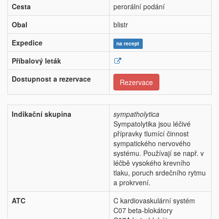
Cesta
perorální podání
Obal
blistr
Expedice
na recept
Příbalový leták
Dostupnost a rezervace
Rezervace
Indikační skupina
sympatholytica
Sympatolytika jsou léčivé
přípravky tlumící činnost
sympatického nervového
systému. Používají se např. v
léčbě vysokého krevního
tlaku, poruch srdečního rytmu
a prokrvení.
ATC
C kardiovaskulární systém
C07 beta-blokátory