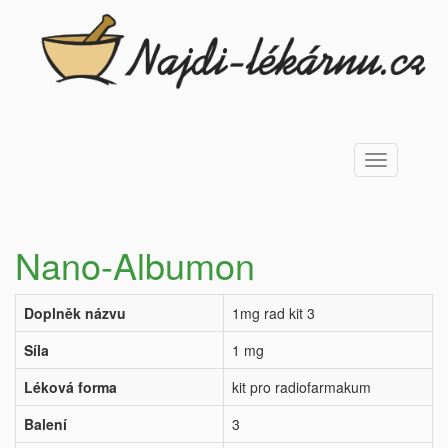
Toggle
navigation
Nano-Albumon
Doplněk názvu
1mg rad kit 3
Síla
1 mg
Léková forma
kit pro radiofarmakum
Balení
3