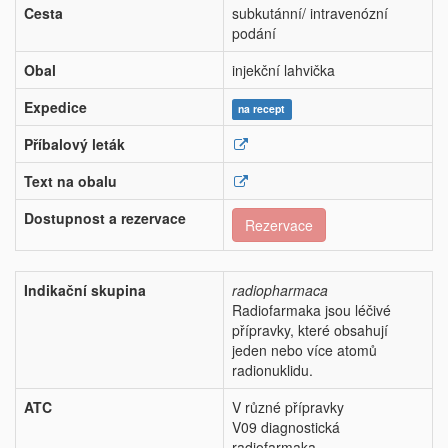
Cesta
subkutánní/ intravenózní
podání
Obal
injekční lahvička
Expedice
na recept
Příbalový leták
Text na obalu
Dostupnost a rezervace
Rezervace
Indikační skupina
radiopharmaca
Radiofarmaka jsou léčivé
přípravky, které obsahují
jeden nebo více atomů
radionuklidu.
ATC
V různé přípravky
V09 diagnostická
radiofarmaka