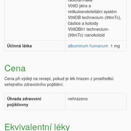
V09D játra a
retikuloendoteliální systém
V09DB technecium-(99mTc),
částice a koloidy
V09DB01 technecium-
(99mTc) nanokoloid
Účinná látka
albuminum humanum
1 mg
Cena
Cena při výdeji na recept, pokud je lék hrazen z prostředků
veřejného zdravotního pojištění.
Úhrada zdravotní
nehrazeno
pojišťovny
Ekvivalentní léky