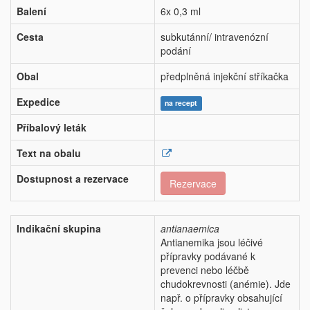
Balení
6x 0,3 ml
Cesta
subkutánní/ intravenózní
podání
Obal
předplněná injekční stříkačka
Expedice
na recept
Příbalový leták
Text na obalu
Dostupnost a rezervace
Rezervace
Indikační skupina
antianaemica
Antianemika jsou léčivé
přípravky podávané k
prevenci nebo léčbě
chudokrevnosti (anémie). Jde
např. o přípravky obsahující