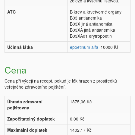
železo a kyselinu listovou.
ATC
B krev a krvetvorné orgány
B03 antianemika
B03X jiná antianemika
B03XA jiná antianemika
B03XA01 erytropoetin
Účinná látka
epoetinum alfa
10000 IU
Cena
Cena při výdeji na recept, pokud je lék hrazen z prostředků
veřejného zdravotního pojištění.
Úhrada zdravotní
1875,06 Kč
pojišťovny
Započitatelný doplatek
0,00 Kč
Maximální doplatek
1402,17 Kč