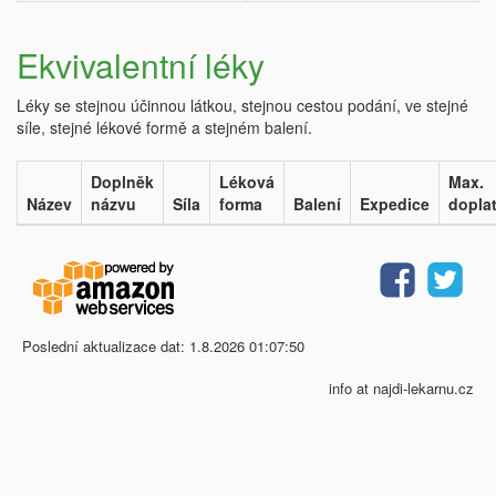
Ekvivalentní léky
Léky se stejnou účinnou látkou, stejnou cestou podání, ve stejné
síle, stejné lékové formě a stejném balení.
Doplněk
Léková
Max.
Název
názvu
Síla
forma
Balení
Expedice
dopla
Poslední aktualizace dat: 1.8.2026 01:07:50
info at najdi-lekarnu.cz