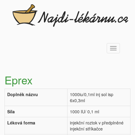
Toggle
navigation
Eprex
Doplněk názvu
1000iu/0,1ml inj sol isp
6x0,3ml
Síla
1000 IU/ 0,1 ml
Léková forma
injekční roztok v předplněné
injekční stříkačce