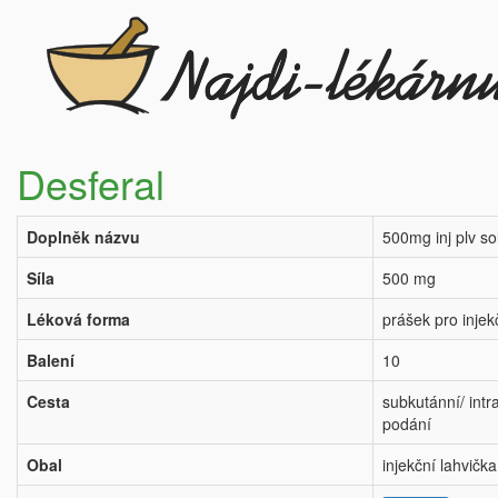
Desferal
Doplněk názvu
500mg inj plv so
Síla
500 mg
Léková forma
prášek pro injek
Balení
10
Cesta
subkutánní/ intr
podání
Obal
injekční lahvička