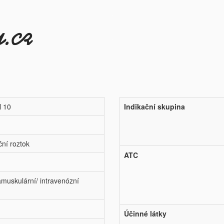
l 10
Indikační skupina
ční roztok
ATC
amuskulární/ intravenózní
Účinné látky