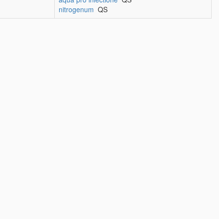
nitrogenum
QS