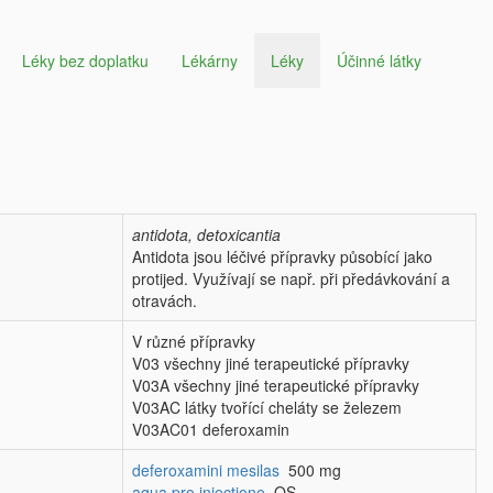
Léky bez doplatku
Lékárny
Léky
Účinné látky
antidota, detoxicantia
Antidota jsou léčivé přípravky působící jako
protijed. Využívají se např. při předávkování a
otravách.
V různé přípravky
V03 všechny jiné terapeutické přípravky
V03A všechny jiné terapeutické přípravky
V03AC látky tvořící cheláty se železem
V03AC01 deferoxamin
deferoxamini mesilas
500 mg
aqua pro iniectione
QS