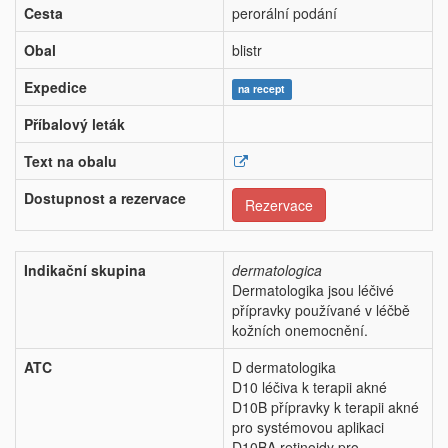
Cesta
perorální podání
Obal
blistr
Expedice
na recept
Příbalový leták
Text na obalu
Dostupnost a rezervace
Rezervace
Indikační skupina
dermatologica
Dermatologika jsou léčivé
přípravky používané v léčbě
kožních onemocnění.
ATC
D dermatologika
D10 léčiva k terapii akné
D10B přípravky k terapii akné
pro systémovou aplikaci
D10BA retinoidy pro