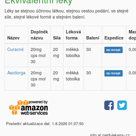
Léky se stejnou účinnou látkou, stejnou cestou podání, ve stejné
síle, stejné lékové formě a stejném balení.
Doplněk
Léková
Max
Název
názvu
Síla
forma
Balení
Expedice
dop
Curacné
20mg
20
měkká
30
0,0
na recept
cps mol
mg
tobolka
30
Asotiorga
20mg
20
měkká
30
0,0
na recept
cps mol
mg
tobolka
30
Poslední aktualizace dat: 1.8.2026 01:07:50
info at najdi-lekarnu.cz