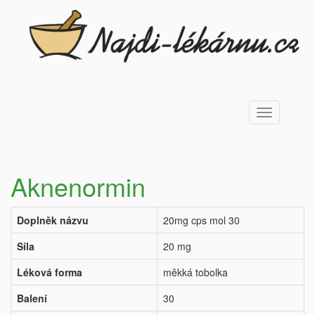
Toggle
navigation
Aknenormin
Doplněk názvu
20mg cps mol 30
Síla
20 mg
Léková forma
měkká tobolka
Balení
30