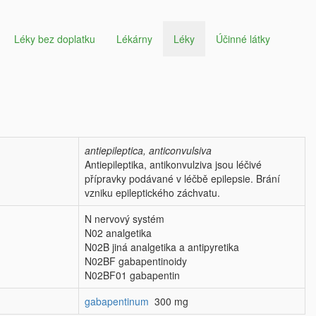
Léky bez doplatku
Lékárny
Léky
Účinné látky
antiepileptica, anticonvulsiva
Antiepileptika, antikonvulziva jsou léčivé
přípravky podávané v léčbě epilepsie. Brání
vzniku epileptického záchvatu.
N nervový systém
N02 analgetika
N02B jiná analgetika a antipyretika
N02BF gabapentinoidy
N02BF01 gabapentin
gabapentinum
300 mg