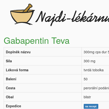
Gabapentin Teva
Doplněk názvu
300mg cps dur 
Síla
300 mg
Léková forma
tvrdá tobolka
Balení
50
Cesta
perorální podán
Obal
blistr
Expedice
na recept