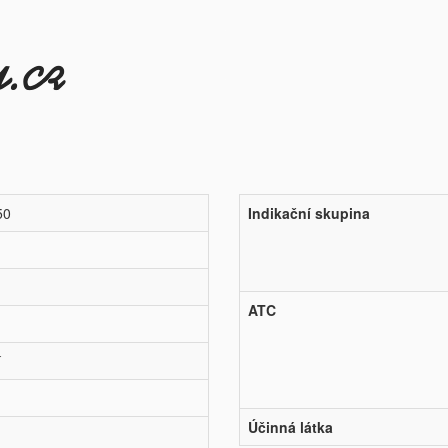
50
Indikační skupina
ATC
í
Účinná látka