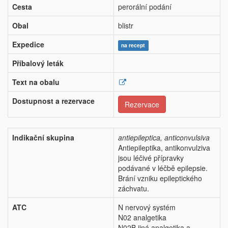
Cesta
perorální podání
Obal
blistr
Expedice
na recept
Příbalový leták
Text na obalu
Dostupnost a rezervace
Rezervace
Indikační skupina
antiepileptica, anticonvulsiva
Antiepileptika, antikonvulziva
jsou léčivé přípravky
podávané v léčbě epilepsie.
Brání vzniku epileptického
záchvatu.
ATC
N nervový systém
N02 analgetika
N02B jiná analgetika a