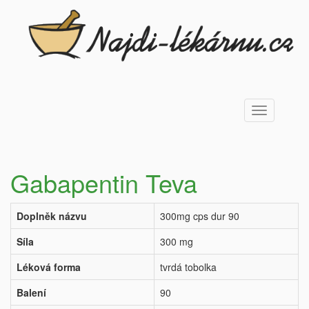
Toggle
navigation
Gabapentin Teva
Doplněk názvu
300mg cps dur 90
Síla
300 mg
Léková forma
tvrdá tobolka
Balení
90