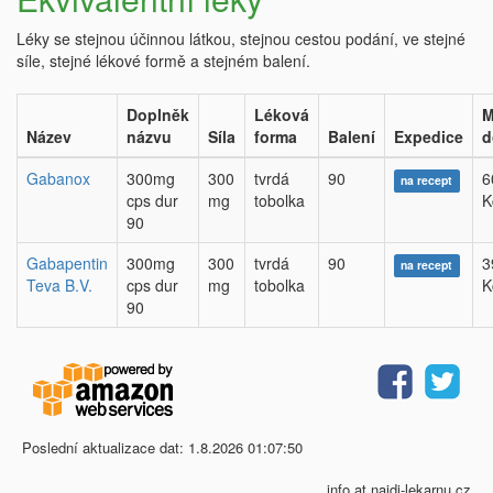
Léky se stejnou účinnou látkou, stejnou cestou podání, ve stejné
síle, stejné lékové formě a stejném balení.
Doplněk
Léková
M
Název
názvu
Síla
forma
Balení
Expedice
d
Gabanox
300mg
300
tvrdá
90
6
na recept
cps dur
mg
tobolka
K
90
Gabapentin
300mg
300
tvrdá
90
3
na recept
Teva B.V.
cps dur
mg
tobolka
K
90
Poslední aktualizace dat: 1.8.2026 01:07:50
info at najdi-lekarnu.cz