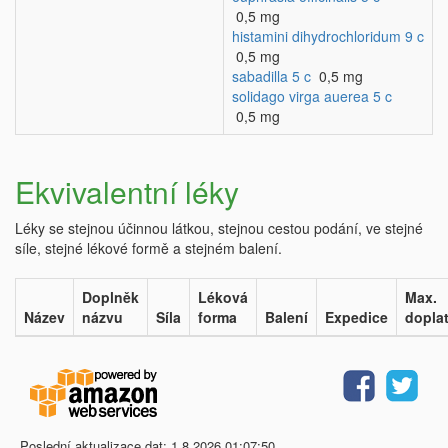
0,5 mg
histamini dihydrochloridum 9 c
0,5 mg
sabadilla 5 c
0,5 mg
solidago virga auerea 5 c
0,5 mg
Ekvivalentní léky
Léky se stejnou účinnou látkou, stejnou cestou podání, ve stejné
síle, stejné lékové formě a stejném balení.
Doplněk
Léková
Max.
Název
názvu
Síla
forma
Balení
Expedice
dopla
Poslední aktualizace dat: 1.8.2026 01:07:50