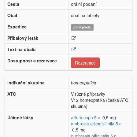
Cesta
orální podání
Obal
obal na tablety
Expedice
volný prodej
Příbalový leták
Text na obalu
Dostupnost a rezervace
Rezervace
Indikační skupina
homeopatica
ATC
V různé přípravky
V12 homeopatika (česká ATC
skupina)
Účinné látky
allium cepa 5 c
0,5 mg
ambrosia artemisiifolia 5 c
0,5 mg
euphrasia officinalis 5 c