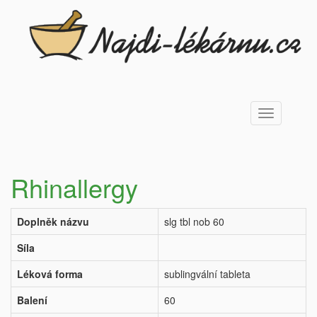
Toggle
navigation
Rhinallergy
Doplněk názvu
slg tbl nob 60
Síla
Léková forma
sublingvální tableta
Balení
60