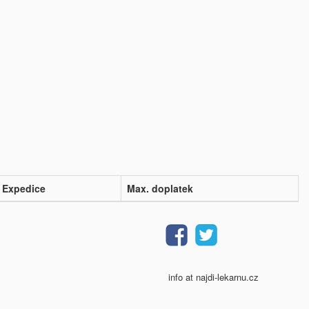
Expedice
Max. doplatek
info at najdi-lekarnu.cz