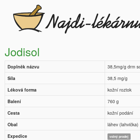
Jodisol
Doplněk názvu
38,5mg/g drm s
Síla
38,5 mg/g
Léková forma
kožní roztok
Balení
760 g
Cesta
kožní podání
Obal
láhev (lahvička)
Expedice
volný prodej