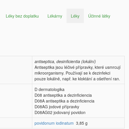
Léky bez doplatku
Lékárny
Léky
Účinné látky
antiseptica, desinficientia (lokální)
Antiseptika jsou léčivé přípravky, které usmrcují
mikroorganismy. Používají se k dezinfekci
pouze lokálně, např. ke kloktání a ošetření ran.
D dermatologika
D08 antiseptika a dezinficiencia
D08A antiseptika a dezinficiencia
D08AG jodové přípravky
D08AG02 jodovaný povidon
povidonum iodinatum
3,85 g