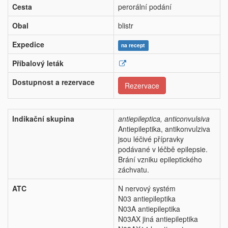
Cesta
perorální podání
Obal
blistr
Expedice
na recept
Příbalový leták
Dostupnost a rezervace
Rezervace
Indikační skupina
antiepileptica, anticonvulsiva
Antiepileptika, antikonvulziva
jsou léčivé přípravky
podávané v léčbě epilepsie.
Brání vzniku epileptického
záchvatu.
ATC
N nervový systém
N03 antiepileptika
N03A antiepileptika
N03AX jiná antiepileptika