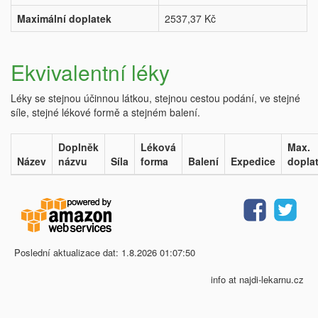
Maximální doplatek
2537,37 Kč
Ekvivalentní léky
Léky se stejnou účinnou látkou, stejnou cestou podání, ve stejné
síle, stejné lékové formě a stejném balení.
Doplněk
Léková
Max.
Název
názvu
Síla
forma
Balení
Expedice
dopla
Poslední aktualizace dat: 1.8.2026 01:07:50
info at najdi-lekarnu.cz