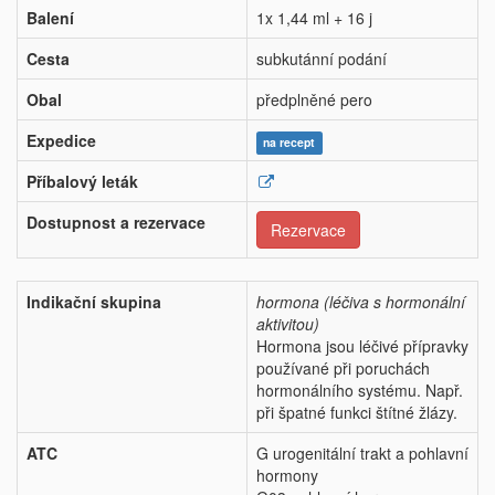
Balení
1x 1,44 ml + 16 j
Cesta
subkutánní podání
Obal
předplněné pero
Expedice
na recept
Příbalový leták
Dostupnost a rezervace
Rezervace
Indikační skupina
hormona (léčiva s hormonální
aktivitou)
Hormona jsou léčivé přípravky
používané při poruchách
hormonálního systému. Např.
při špatné funkci štítné žlázy.
ATC
G urogenitální trakt a pohlavní
hormony