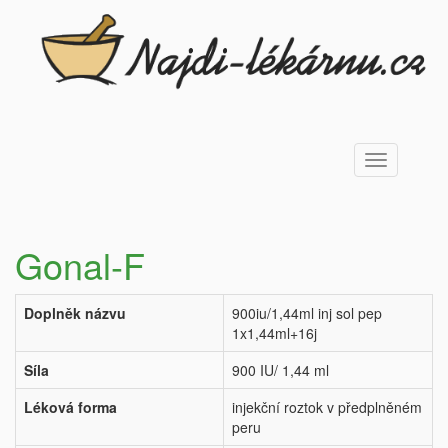
Toggle
navigation
Gonal-F
Doplněk názvu
900iu/1,44ml inj sol pep
1x1,44ml+16j
Síla
900 IU/ 1,44 ml
Léková forma
injekční roztok v předplněném
peru