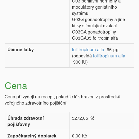
G03 pohlavní hormony a
modulátory genitálního
systému
G03G gonadotropiny a jiné
látky stimulující ovulaci
G03GA gonadotropiny
G03GA05 folitropin alfa
Účinné látky
follitropinum alfa
66 μg
(odpovídá
follitropinum alfa
900 IU)
Cena
Cena při výdeji na recept, pokud je lék hrazen z prostředků
veřejného zdravotního pojištění.
Úhrada zdravotní
5272,05 Kč
pojišťovny
Započitatelný doplatek
0,00 Kč