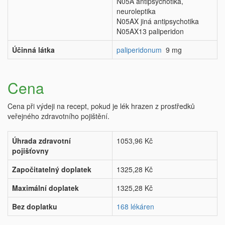
N05A antipsychotika,
neuroleptika
N05AX jiná antipsychotika
N05AX13 paliperidon
Účinná látka
paliperidonum
9 mg
Cena
Cena při výdeji na recept, pokud je lék hrazen z prostředků
veřejného zdravotního pojištění.
Úhrada zdravotní
1053,96 Kč
pojišťovny
Započitatelný doplatek
1325,28 Kč
Maximální doplatek
1325,28 Kč
Bez doplatku
168 lékáren