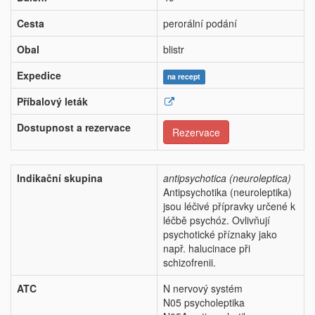
Cesta
perorální podání
Obal
blistr
Expedice
na recept
Příbalový leták
Dostupnost a rezervace
Rezervace
Indikační skupina
antipsychotica (neuroleptica)
Antipsychotika (neuroleptika)
jsou léčivé přípravky určené k
léčbě psychóz. Ovlivňují
psychotické příznaky jako
např. halucinace při
schizofrenii.
ATC
N nervový systém
N05 psycholeptika