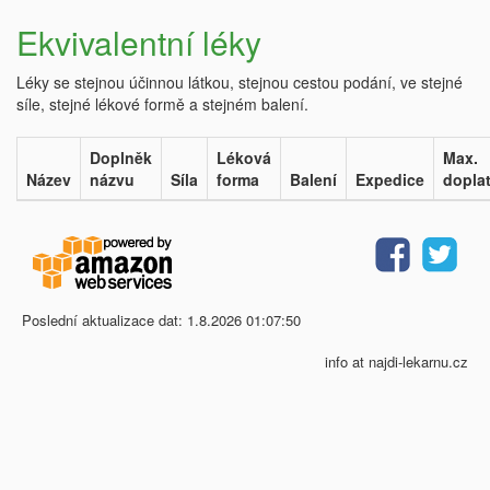
Ekvivalentní léky
Léky se stejnou účinnou látkou, stejnou cestou podání, ve stejné
síle, stejné lékové formě a stejném balení.
Doplněk
Léková
Max.
Název
názvu
Síla
forma
Balení
Expedice
dopla
Poslední aktualizace dat: 1.8.2026 01:07:50
info at najdi-lekarnu.cz