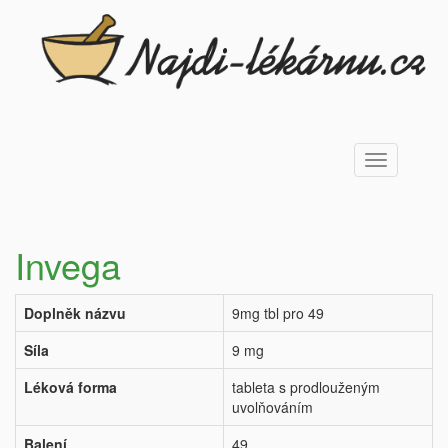
Toggle
navigation
Invega
Doplněk názvu
9mg tbl pro 49
Síla
9 mg
Léková forma
tableta s prodlouženým
uvolňováním
Balení
49