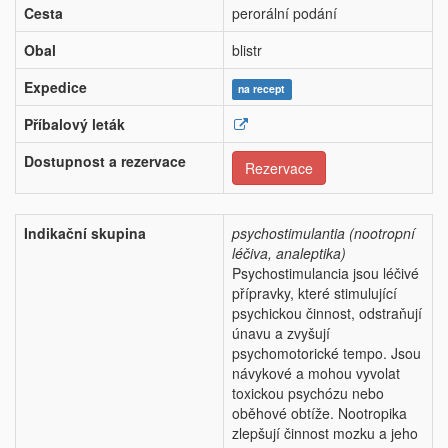
Cesta
perorální podání
Obal
blistr
Expedice
na recept
Příbalový leták
Dostupnost a rezervace
Rezervace
Indikační skupina
psychostimulantia (nootropní
léčiva, analeptika)
Psychostimulancia jsou léčivé
přípravky, které stimulující
psychickou činnost, odstraňují
únavu a zvyšují
psychomotorické tempo. Jsou
návykové a mohou vyvolat
toxickou psychózu nebo
oběhové obtíže. Nootropika
zlepšují činnost mozku a jeho