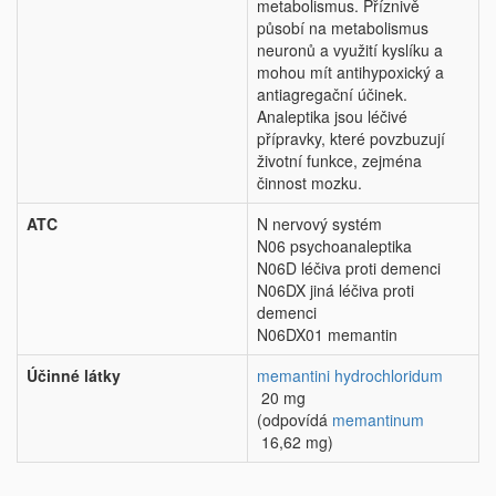
metabolismus. Příznivě
působí na metabolismus
neuronů a využití kyslíku a
mohou mít antihypoxický a
antiagregační účinek.
Analeptika jsou léčivé
přípravky, které povzbuzují
životní funkce, zejména
činnost mozku.
ATC
N nervový systém
N06 psychoanaleptika
N06D léčiva proti demenci
N06DX jiná léčiva proti
demenci
N06DX01 memantin
Účinné látky
memantini hydrochloridum
20 mg
(odpovídá
memantinum
16,62 mg)