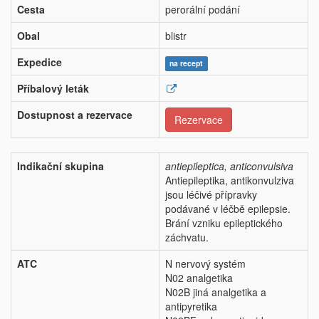
Cesta
perorální podání
Obal
blistr
Expedice
na recept
Příbalový leták
Dostupnost a rezervace
Rezervace
Indikační skupina
antiepileptica, anticonvulsiva
Antiepileptika, antikonvulziva
jsou léčivé přípravky
podávané v léčbě epilepsie.
Brání vzniku epileptického
záchvatu.
ATC
N nervový systém
N02 analgetika
N02B jiná analgetika a
antipyretika