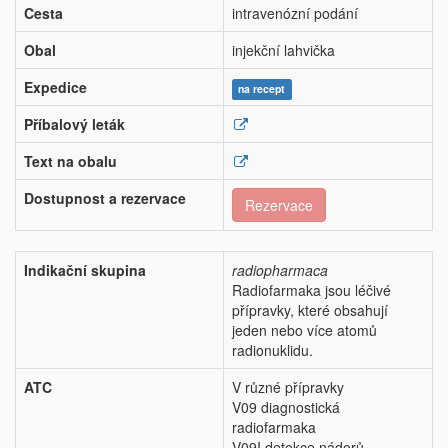
Cesta
intravenózní podání
Obal
injekční lahvička
Expedice
na recept
Příbalový leták
Text na obalu
Dostupnost a rezervace
Rezervace
Indikační skupina
radiopharmaca
Radiofarmaka jsou léčivé
přípravky, které obsahují
jeden nebo více atomů
radionuklidu.
ATC
V různé přípravky
V09 diagnostická
radiofarmaka
V09I detekce nádorů