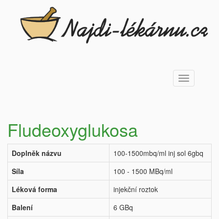
Toggle
navigation
Fludeoxyglukosa
Doplněk názvu
100-1500mbq/ml inj sol 6gbq
Síla
100 - 1500 MBq/ml
Léková forma
injekční roztok
Balení
6 GBq