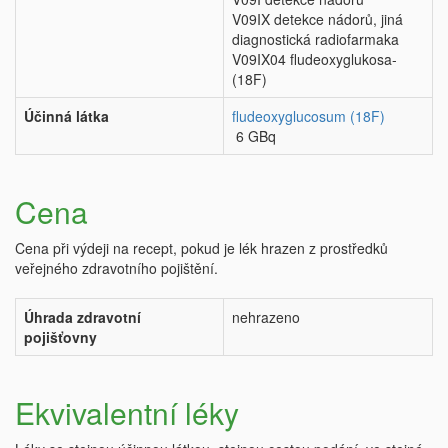
V09IX detekce nádorů, jiná
diagnostická radiofarmaka
V09IX04 fludeoxyglukosa-
(18F)
Účinná látka
fludeoxyglucosum (18F)
6 GBq
Cena
Cena při výdeji na recept, pokud je lék hrazen z prostředků
veřejného zdravotního pojištění.
Úhrada zdravotní
nehrazeno
pojišťovny
Ekvivalentní léky