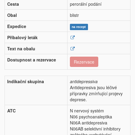
Cesta
perorální podání
Obal
blistr
Expedice
na recept
Příbalový leták
Text na obalu
Dostupnost a rezervace
Rezervace
Indikační skupina
antidepressiva
Antidepresiva jsou léčivé
přípravky zmírňující projevy
deprese.
ATC
N nervový systém
N06 psychoanaleptika
N06A antidepresiva
N06AB selektivní inhibitory
zpětného vychytávání