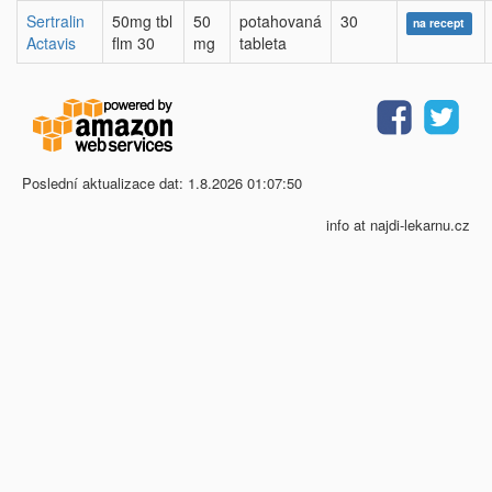
Sertralin
50mg tbl
50
potahovaná
30
na recept
Actavis
flm 30
mg
tableta
Poslední aktualizace dat: 1.8.2026 01:07:50
info at najdi-lekarnu.cz