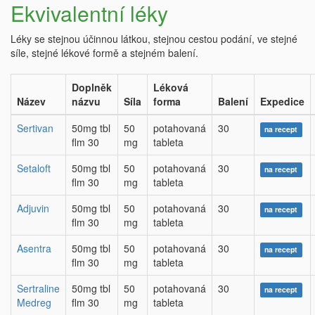
Ekvivalentní léky
Léky se stejnou účinnou látkou, stejnou cestou podání, ve stejné
síle, stejné lékové formě a stejném balení.
Doplněk
Léková
Název
názvu
Síla
forma
Balení
Expedice
Sertivan
50mg tbl
50
potahovaná
30
na recept
flm 30
mg
tableta
Setaloft
50mg tbl
50
potahovaná
30
na recept
flm 30
mg
tableta
Adjuvin
50mg tbl
50
potahovaná
30
na recept
flm 30
mg
tableta
Asentra
50mg tbl
50
potahovaná
30
na recept
flm 30
mg
tableta
Sertraline
50mg tbl
50
potahovaná
30
na recept
Medreg
flm 30
mg
tableta