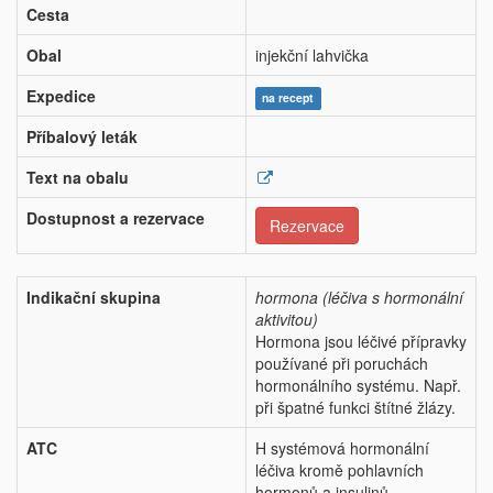
Cesta
Obal
injekční lahvička
Expedice
na recept
Příbalový leták
Text na obalu
Dostupnost a rezervace
Rezervace
Indikační skupina
hormona (léčiva s hormonální
aktivitou)
Hormona jsou léčivé přípravky
používané při poruchách
hormonálního systému. Např.
při špatné funkci štítné žlázy.
ATC
H systémová hormonální
léčiva kromě pohlavních
hormonů a insulinů