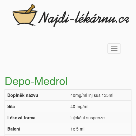
Toggle
navigation
Depo-Medrol
Doplněk názvu
40mg/ml inj sus 1x5ml
Síla
40 mg/ml
Léková forma
injekční suspenze
Balení
1x 5 ml