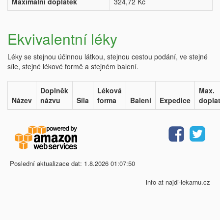
Maximální doplatek
324,72 Kč
Ekvivalentní léky
Léky se stejnou účinnou látkou, stejnou cestou podání, ve stejné
síle, stejné lékové formě a stejném balení.
Doplněk
Léková
Max.
Název
názvu
Síla
forma
Balení
Expedice
dopla
Poslední aktualizace dat: 1.8.2026 01:07:50
info at najdi-lekarnu.cz