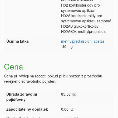
H02 kortikosteriody pro
systémovou aplikaci
H02A kortikosteroidy pro
systémovou aplikaci, samotné
H02AB glukokortikoidy
H02AB04 methylprednisolon
Účinná látka
methylprednisoloni acetas
40 mg
Cena
Cena při výdeji na recept, pokud je lék hrazen z prostředků
veřejného zdravotního pojištění.
Úhrada zdravotní
85,56 Kč
pojišťovny
Započitatelný doplatek
0,00 Kč