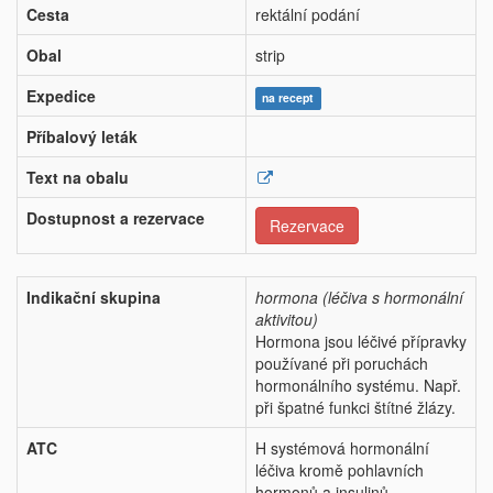
Cesta
rektální podání
Obal
strip
Expedice
na recept
Příbalový leták
Text na obalu
Dostupnost a rezervace
Rezervace
Indikační skupina
hormona (léčiva s hormonální
aktivitou)
Hormona jsou léčivé přípravky
používané při poruchách
hormonálního systému. Např.
při špatné funkci štítné žlázy.
ATC
H systémová hormonální
léčiva kromě pohlavních
hormonů a insulinů