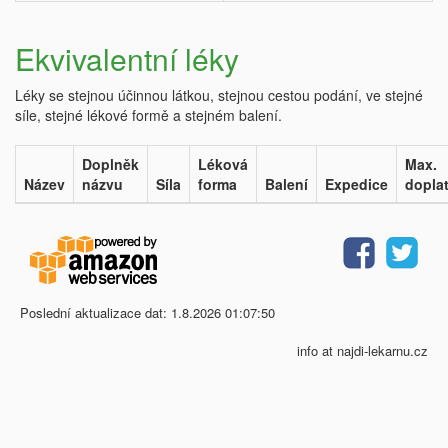
Ekvivalentní léky
Léky se stejnou účinnou látkou, stejnou cestou podání, ve stejné
síle, stejné lékové formě a stejném balení.
Doplněk
Léková
Max.
Název
názvu
Síla
forma
Balení
Expedice
dopla
Poslední aktualizace dat: 1.8.2026 01:07:50
info at najdi-lekarnu.cz