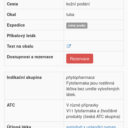
Cesta
kožní podání
Obal
tuba
Expedice
volný prodej
Příbalový leták
Text na obalu
Dostupnost a rezervace
Rezervace
Indikační skupina
phytopharmaca
Fytofarmaka jsou rostlinná
léčiva bez uměle vytvořených
látek.
ATC
V různé přípravky
V11 fytofarmaka a živočišné
produkty (česká ATC skupina)
Účinná látka
symphyti x uplandici nyman