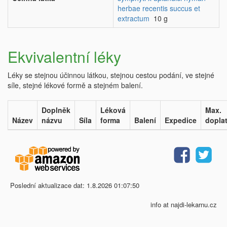
herbae recentis succus et
extractum
10 g
Ekvivalentní léky
Léky se stejnou účinnou látkou, stejnou cestou podání, ve stejné
síle, stejné lékové formě a stejném balení.
Doplněk
Léková
Max.
Název
názvu
Síla
forma
Balení
Expedice
dopla
Poslední aktualizace dat: 1.8.2026 01:07:50
info at najdi-lekarnu.cz