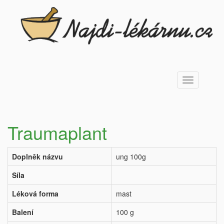
Toggle
navigation
Traumaplant
Doplněk názvu
ung 100g
Síla
Léková forma
mast
Balení
100 g