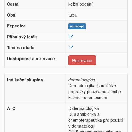
Cesta
kožní podání
Obal
tuba
Expedice
na recept
Příbalový leták
Text na obalu
Dostupnost a rezervace
Rezervace
Indikační skupina
dermatologica
Dermatologika jsou léčivé
přípravky používané v léčbě
kožních onemocnění.
ATC
D dermatologika
D06 antibiotika a
chemoterapeutika pro použití
v dermatologii
D06B chemoterapeutika pro