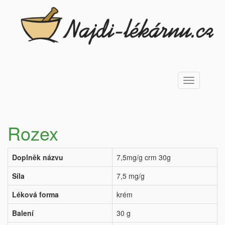
Toggle
navigation
Rozex
Doplněk názvu
7,5mg/g crm 30g
Síla
7,5 mg/g
Léková forma
krém
Balení
30 g