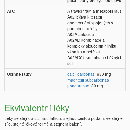
pálení žáhy pro rychlou úlevu.
ATC
A trávicí trakt a metabolismus
A02 léčiva k terapii
onemocnění spojených s
poruchou acidity
A02A antacida
A02AD kombinace a
komplexy sloučenin hliníku,
vápníku a hořčíku
A02AD01 kombinace běžných
solí
Účinné látky
calcii carbonas
680 mg
magnesii subcarbonas
ponderosus
80 mg
Ekvivalentní léky
Léky se stejnou účinnou látkou, stejnou cestou podání, ve stejné
síle, stejné lékové formě a stejném balení.