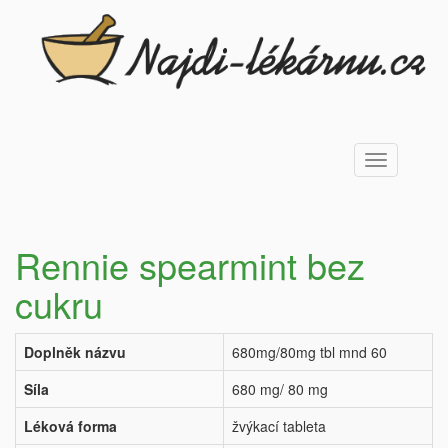
Toggle
navigation
Rennie spearmint bez
cukru
Doplněk názvu
680mg/80mg tbl mnd 60
Síla
680 mg/ 80 mg
Léková forma
žvýkací tableta