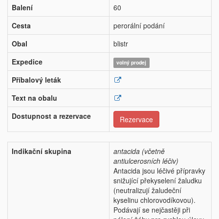
Balení
60
Cesta
perorální podání
Obal
blistr
Expedice
volný prodej
Příbalový leták
Text na obalu
Dostupnost a rezervace
Rezervace
Indikační skupina
antacida (včetně
antiulcerosních léčiv)
Antacida jsou léčivé přípravky
snižující překyselení žaludku
(neutralizují žaludeční
kyselinu chlorovodíkovou).
Podávají se nejčastěji při