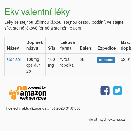
Ekvivalentní léky
Léky se stejnou účinnou látkou, stejnou cestou podání, ve stejné
síle, stejné lékové formě a stejném balení.
Doplněk
Léková
Max.
Název
názvu
Síla
forma
Balení
Expedice
dopl
Conisor
100mg
100
tvrdá
28
52,01
na recept
cps dur
mg
tobolka
28
Poslední aktualizace dat: 1.8.2026 01:07:50
info at najdi-lekarnu.cz