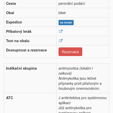
Cesta
perorální podání
Obal
blistr
Expedice
na recept
Příbalový leták
Text na obalu
Dostupnost a rezervace
Rezervace
Indikační skupina
antimycotica (lokální i
celková)
Antimykotika jsou léčivé
přípravky proti plísňovým a
houbovým onemocněním.
ATC
J antiinfektiva pro systémovou
aplikaci
J02 antimykotika pro
systémovou aplikaci