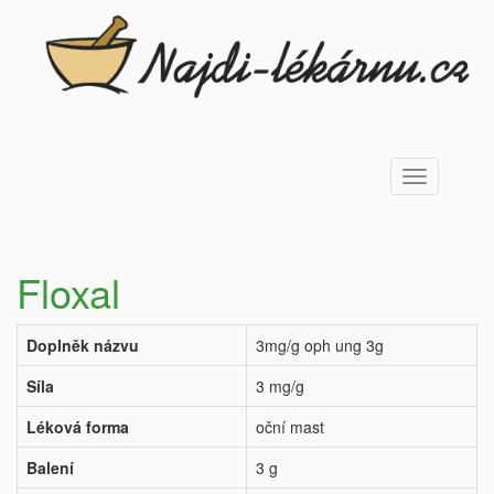
Toggle
navigation
Floxal
Doplněk názvu
3mg/g oph ung 3g
Síla
3 mg/g
Léková forma
oční mast
Balení
3 g