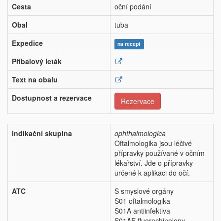
Cesta
oční podání
Obal
tuba
Expedice
na recept
Příbalový leták
Text na obalu
Dostupnost a rezervace
Rezervace
Indikační skupina
ophthalmologica
Oftalmologika jsou léčivé
přípravky používané v očním
lékařství. Jde o přípravky
určené k aplikaci do očí.
ATC
S smyslové orgány
S01 oftalmologika
S01A antiinfektiva
S01AE fluorochinolony