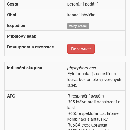
Cesta
perorální podání
Obal
kapací lahvička
Expedice
volný prodej
Příbalový leták
Dostupnost a rezervace
Rezervace
Indikační skupina
phytopharmaca
Fytofarmaka jsou rostlinná
léčiva bez uměle vytvořených
látek.
ATC
R respirační systém
R05 léčiva proti nachlazení a
kašli
R05C expektorancia, kromě
kombinací s antitusiky
R05CA expektorancia