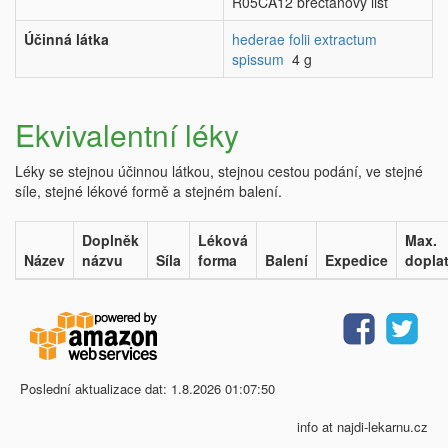
R05CA12 břečťanový list
Účinná látka
hederae folii extractum
spissum
4 g
Ekvivalentní léky
Léky se stejnou účinnou látkou, stejnou cestou podání, ve stejné
síle, stejné lékové formě a stejném balení.
Doplněk
Léková
Max.
Název
názvu
Síla
forma
Balení
Expedice
dopla
Poslední aktualizace dat: 1.8.2026 01:07:50
info at najdi-lekarnu.cz