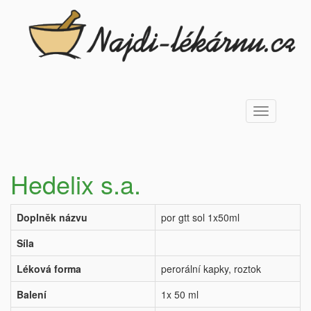
Toggle
navigation
Hedelix s.a.
Doplněk názvu
por gtt sol 1x50ml
Síla
Léková forma
perorální kapky, roztok
Balení
1x 50 ml