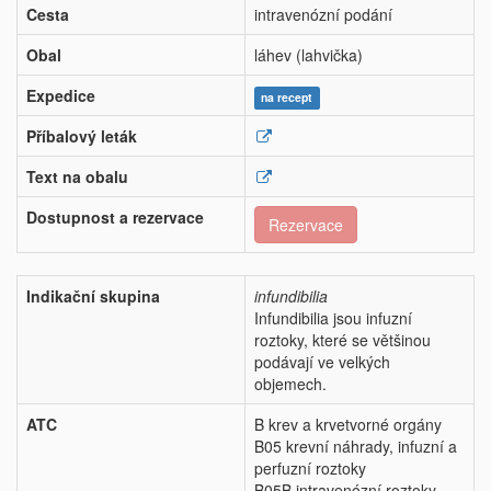
Cesta
intravenózní podání
Obal
láhev (lahvička)
Expedice
na recept
Příbalový leták
Text na obalu
Dostupnost a rezervace
Rezervace
Indikační skupina
infundibilia
Infundibilia jsou infuzní
roztoky, které se většinou
podávají ve velkých
objemech.
ATC
B krev a krvetvorné orgány
B05 krevní náhrady, infuzní a
perfuzní roztoky
B05B intravenózní roztoky