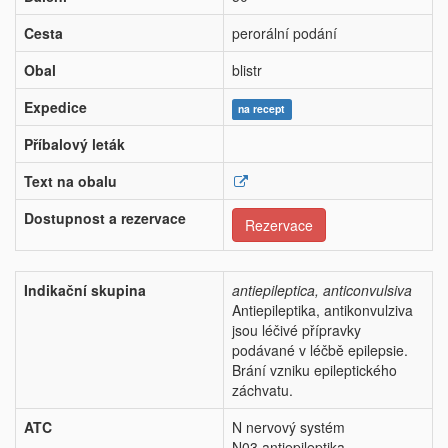
Cesta
perorální podání
Obal
blistr
Expedice
na recept
Příbalový leták
Text na obalu
Dostupnost a rezervace
Rezervace
Indikační skupina
antiepileptica, anticonvulsiva
Antiepileptika, antikonvulziva
jsou léčivé přípravky
podávané v léčbě epilepsie.
Brání vzniku epileptického
záchvatu.
ATC
N nervový systém
N03 antiepileptika