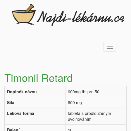
Toggle
navigation
Timonil Retard
Doplněk názvu
600mg tbl pro 50
Síla
600 mg
Léková forma
tableta s prodlouženým
uvolňováním
Balení
50