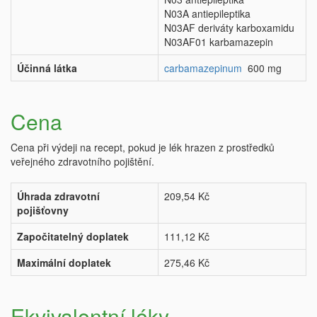
N03A antiepileptika
N03AF deriváty karboxamidu
N03AF01 karbamazepin
Účinná látka
carbamazepinum
600 mg
Cena
Cena při výdeji na recept, pokud je lék hrazen z prostředků
veřejného zdravotního pojištění.
Úhrada zdravotní
209,54 Kč
pojišťovny
Započitatelný doplatek
111,12 Kč
Maximální doplatek
275,46 Kč
Ekvivalentní léky