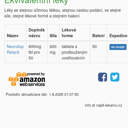
Léky se stejnou účinnou látkou, stejnou cestou podání, ve stejné
síle, stejné lékové formě a stejném balení.
Doplněk
Léková
Název
názvu
Síla
forma
Balení
Expedice
Neurotop
600mg
600
tableta s
50
na recept
Retard
tbl pro
mg
prodlouženým
50
uvolňováním
Poslední aktualizace dat: 1.8.2026 01:07:50
info at najdi-lekarnu.cz