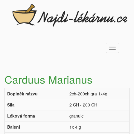
Toggle
navigation
Carduus Marianus
Doplněk názvu
2ch-200ch gra 1x4g
Síla
2 CH - 200 CH
Léková forma
granule
Balení
1x 4 g