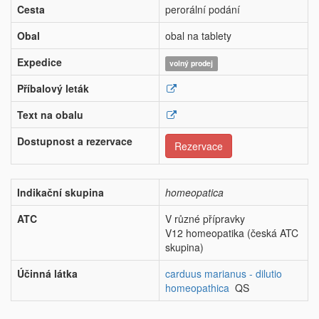
Cesta
perorální podání
Obal
obal na tablety
Expedice
volný prodej
Příbalový leták
Text na obalu
Dostupnost a rezervace
Rezervace
Indikační skupina
homeopatica
ATC
V různé přípravky
V12 homeopatika (česká ATC
skupina)
Účinná látka
carduus marianus - dilutio
homeopathica
QS