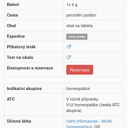
Balení
1x 4 g
Cesta
perorální podání
Obal
obal na tablety
Expedice
volný prodej
Příbalový leták
Text na obalu
Dostupnost a rezervace
Rezervace
Indikační skupina
homeopatica
ATC
V různé přípravky
V12 homeopatika (česká ATC
skupina)
Účinná látka
natrii chloroauras - dilutio
homeopathica
QS