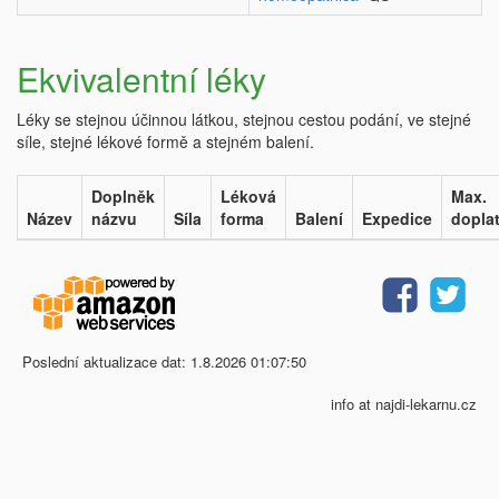
Ekvivalentní léky
Léky se stejnou účinnou látkou, stejnou cestou podání, ve stejné
síle, stejné lékové formě a stejném balení.
Doplněk
Léková
Max.
Název
názvu
Síla
forma
Balení
Expedice
dopla
Poslední aktualizace dat: 1.8.2026 01:07:50
info at najdi-lekarnu.cz