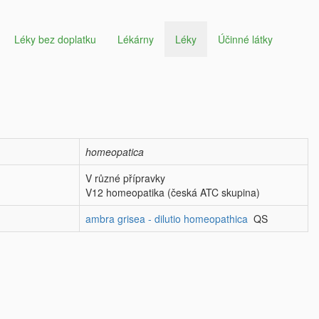
Léky bez doplatku
Lékárny
Léky
Účinné látky
homeopatica
V různé přípravky
V12 homeopatika (česká ATC skupina)
ambra grisea - dilutio homeopathica
QS