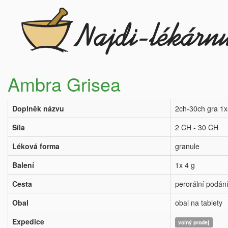
Ambra Grisea
Doplněk názvu
2ch-30ch gra 1
Síla
2 CH - 30 CH
Léková forma
granule
Balení
1x 4 g
Cesta
perorální podán
Obal
obal na tablety
Expedice
volný prodej