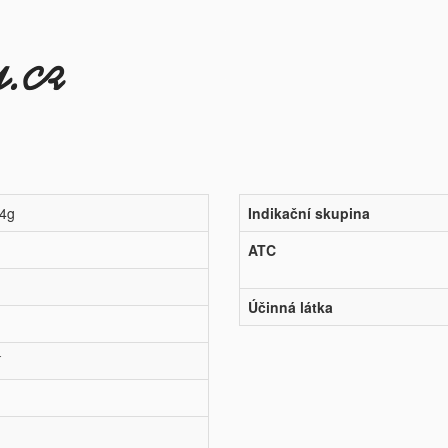
x4g
Indikační skupina
ATC
Účinná látka
í