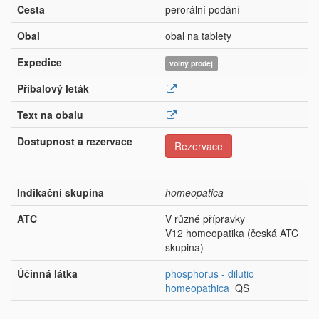
Cesta
perorální podání
Obal
obal na tablety
Expedice
volný prodej
Příbalový leták
Text na obalu
Dostupnost a rezervace
Rezervace
Indikační skupina
homeopatica
ATC
V různé přípravky
V12 homeopatika (česká ATC
skupina)
Účinná látka
phosphorus - dilutio
homeopathica
QS