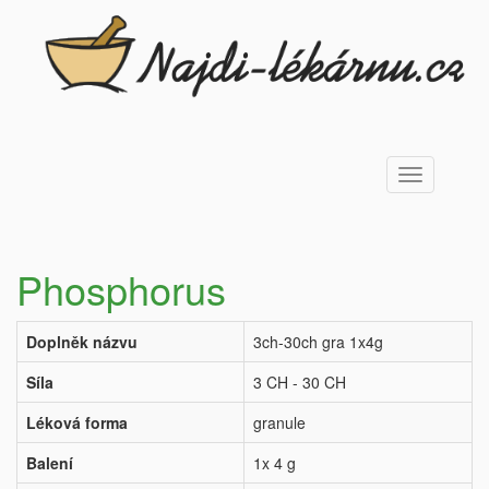
Toggle
navigation
Phosphorus
Doplněk názvu
3ch-30ch gra 1x4g
Síla
3 CH - 30 CH
Léková forma
granule
Balení
1x 4 g