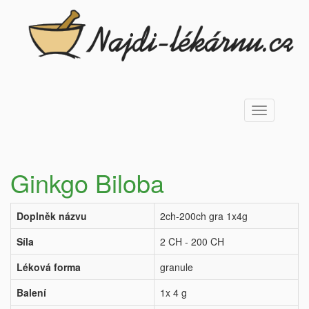
Toggle
navigation
Ginkgo Biloba
Doplněk názvu
2ch-200ch gra 1x4g
Síla
2 CH - 200 CH
Léková forma
granule
Balení
1x 4 g