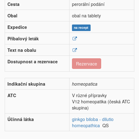
Cesta
perorální podání
Obal
obal na tablety
Expedice
na recept
Příbalový leták
Text na obalu
Dostupnost a rezervace
Rezervace
Indikační skupina
homeopatica
ATC
V různé přípravky
V12 homeopatika (česká ATC
skupina)
Účinná látka
ginkgo biloba - dilutio
homeopathica
QS