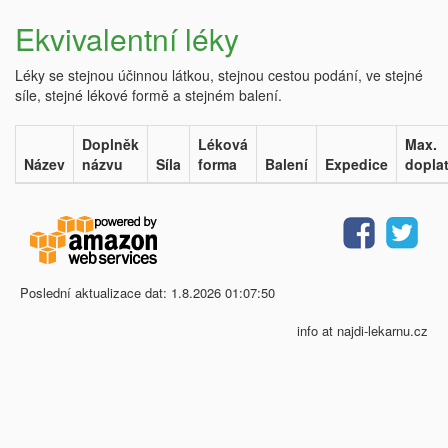
Ekvivalentní léky
Léky se stejnou účinnou látkou, stejnou cestou podání, ve stejné
síle, stejné lékové formě a stejném balení.
Doplněk
Léková
Max.
Název
názvu
Síla
forma
Balení
Expedice
dopla
Poslední aktualizace dat: 1.8.2026 01:07:50
info at najdi-lekarnu.cz