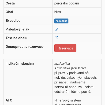
Cesta
perorální podání
Obal
blistr
Expedice
na recept
Příbalový leták
Text na obalu
Dostupnost a rezervace
Rezervace
Indikační skupina
anxiolytica
Anxiolytika jsou léčivé
přípravky podávané při
neklidu, úzkostných stavech,
při napětí, nadměrné
nervozitě apod. za účelem
odstranění těchto pocitů.
ATC
N nervový systém
N05 psycholeptika