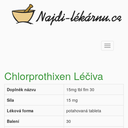
Toggle
navigation
Chlorprothixen Léčiva
Doplněk názvu
15mg tbl flm 30
Síla
15 mg
Léková forma
potahovaná tableta
Balení
30