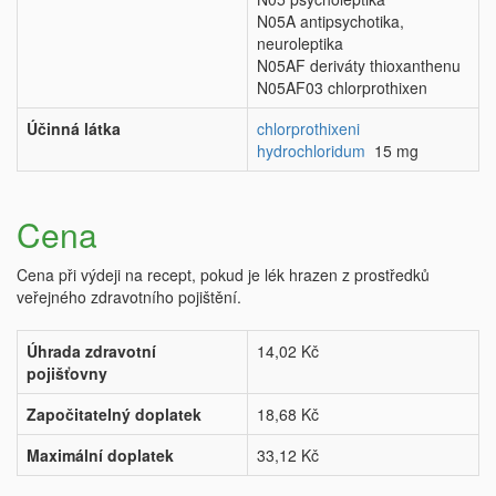
N05A antipsychotika,
neuroleptika
N05AF deriváty thioxanthenu
N05AF03 chlorprothixen
Účinná látka
chlorprothixeni
hydrochloridum
15 mg
Cena
Cena při výdeji na recept, pokud je lék hrazen z prostředků
veřejného zdravotního pojištění.
Úhrada zdravotní
14,02 Kč
pojišťovny
Započitatelný doplatek
18,68 Kč
Maximální doplatek
33,12 Kč