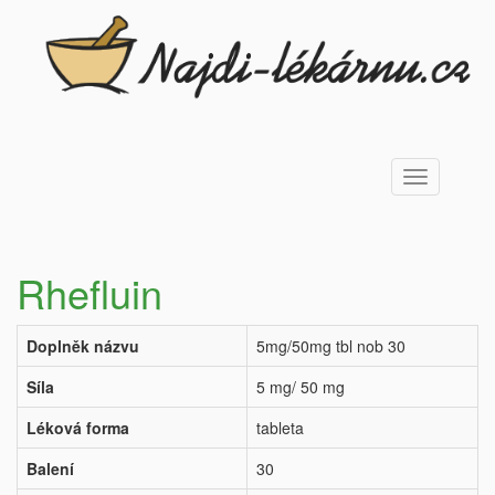
Toggle
navigation
Rhefluin
Doplněk názvu
5mg/50mg tbl nob 30
Síla
5 mg/ 50 mg
Léková forma
tableta
Balení
30