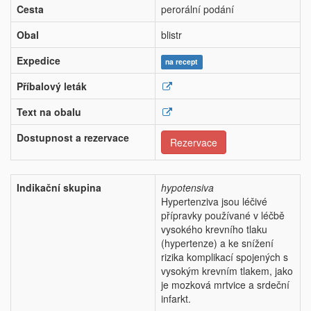
Cesta
perorální podání
Obal
blistr
Expedice
na recept
Příbalový leták
Text na obalu
Dostupnost a rezervace
Rezervace
Indikační skupina
hypotensiva
Hypertenziva jsou léčivé
přípravky používané v léčbě
vysokého krevního tlaku
(hypertenze) a ke snížení
rizika komplikací spojených s
vysokým krevním tlakem, jako
je mozková mrtvice a srdeční
infarkt.