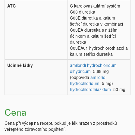
ATC
C kardiovaskulární systém
C03 diuretika
C03E diuretika a kalium
šetřící diuretika v kombinaci
C03EA diuretika s nižším
účinkem a kalium šetřící
diuretika
C03EA01 hydrochlorothiazid a
kalium šetřící diuretika
Účinné látky
amiloridi hydrochloridum
dihydricum
5,68 mg
(odpovídá
amiloridi
hydrochloridum
5 mg)
hydrochlorothiazidum
50 mg
Cena
Cena při výdeji na recept, pokud je lék hrazen z prostředků
veřejného zdravotního pojištění.