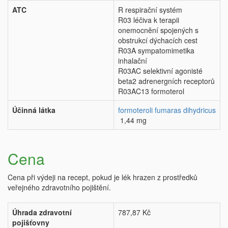
ATC
R respirační systém
R03 léčiva k terapii
onemocnění spojených s
obstrukcí dýchacích cest
R03A sympatomimetika
inhalační
R03AC selektivní agonisté
beta2 adrenergních receptorů
R03AC13 formoterol
Účinná látka
formoteroli fumaras dihydricus
1,44 mg
Cena
Cena při výdeji na recept, pokud je lék hrazen z prostředků
veřejného zdravotního pojištění.
Úhrada zdravotní
787,87 Kč
pojišťovny