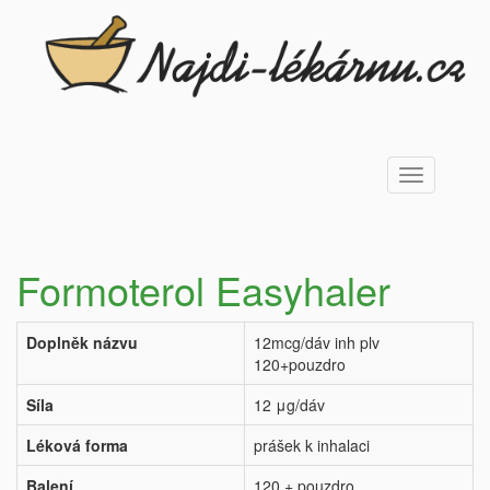
Toggle
navigation
Formoterol Easyhaler
Doplněk názvu
12mcg/dáv inh plv
120+pouzdro
Síla
12 μg/dáv
Léková forma
prášek k inhalaci
Balení
120 + pouzdro