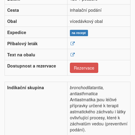
Cesta
inhalační podání
Obal
vícedávkový obal
Expedice
na recept
Příbalový leták
Text na obalu
Dostupnost a rezervace
Rezervace
Indikační skupina
bronchodilatantia,
antiasthmatica
Antiastmatika jsou léčivé
přípravky určené k terapii
astmatického záchvatu i látky
ovlivňující procesy, které k
záchvatům vedou (preventivní
podání).