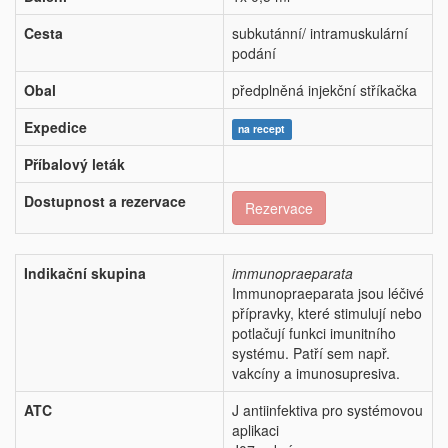
Cesta
subkutánní/ intramuskulární
podání
Obal
předplněná injekční stříkačka
Expedice
na recept
Příbalový leták
Dostupnost a rezervace
Rezervace
Indikační skupina
immunopraeparata
Immunopraeparata jsou léčivé
přípravky, které stimulují nebo
potlačují funkci imunitního
systému. Patří sem např.
vakcíny a imunosupresiva.
ATC
J antiinfektiva pro systémovou
aplikaci