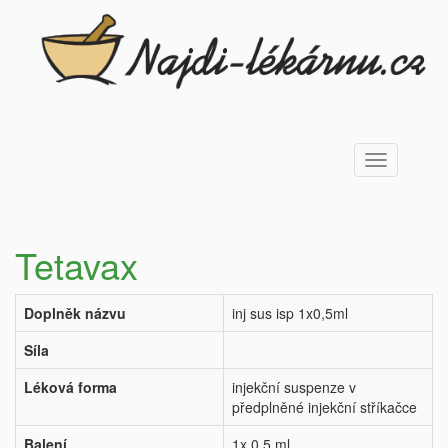
Toggle
navigation
Tetavax
Doplněk názvu
inj sus isp 1x0,5ml
Síla
Léková forma
injekční suspenze v
předplněné injekční stříkačce
Balení
1x 0,5 ml