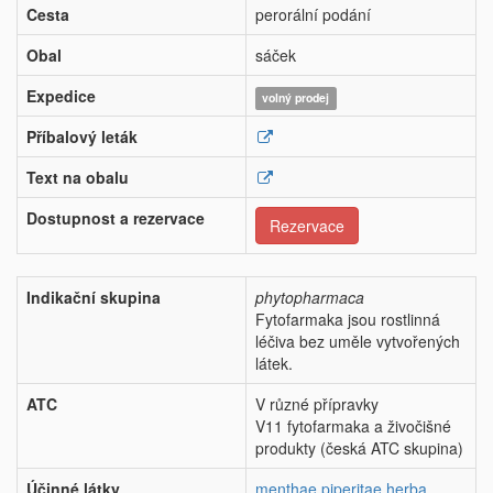
Cesta
perorální podání
Obal
sáček
Expedice
volný prodej
Příbalový leták
Text na obalu
Dostupnost a rezervace
Rezervace
Indikační skupina
phytopharmaca
Fytofarmaka jsou rostlinná
léčiva bez uměle vytvořených
látek.
ATC
V různé přípravky
V11 fytofarmaka a živočišné
produkty (česká ATC skupina)
Účinné látky
menthae piperitae herba