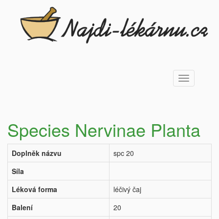
Toggle
navigation
Species Nervinae Planta
Doplněk názvu
spc 20
Síla
Léková forma
léčivý čaj
Balení
20