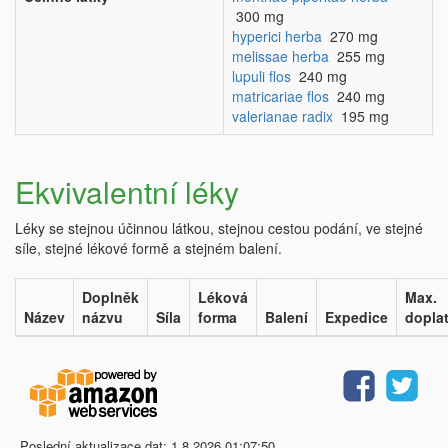
300 mg
hyperici herba
270 mg
melissae herba
255 mg
lupuli flos
240 mg
matricariae flos
240 mg
valerianae radix
195 mg
Ekvivalentní léky
Léky se stejnou účinnou látkou, stejnou cestou podání, ve stejné
síle, stejné lékové formě a stejném balení.
Doplněk
Léková
Max.
Název
názvu
Síla
forma
Balení
Expedice
dopla
Poslední aktualizace dat: 1.8.2026 01:07:50