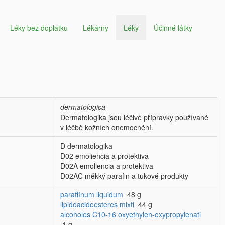
Léky bez doplatku
Lékárny
Léky
Účinné látky
dermatologica
Dermatologika jsou léčivé přípravky používané
v léčbě kožních onemocnění.
D dermatologika
D02 emoliencia a protektiva
D02A emoliencia a protektiva
D02AC měkký parafin a tukové produkty
paraffinum liquidum
48 g
lipidoacidoesteres mixti
44 g
alcoholes C10-16 oxyethylen-oxypropylenati
1 g