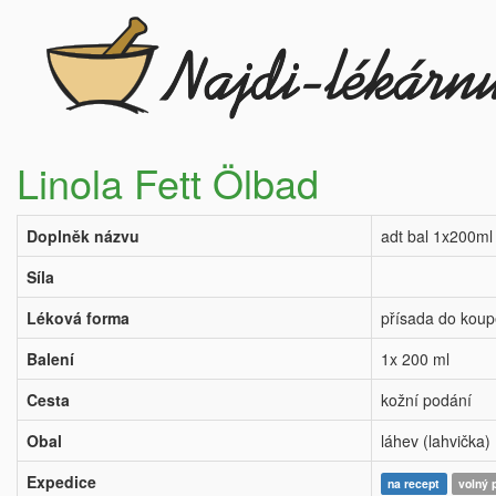
Linola Fett Ölbad
Doplněk názvu
adt bal 1x200ml
Síla
Léková forma
přísada do koup
Balení
1x 200 ml
Cesta
kožní podání
Obal
láhev (lahvička)
Expedice
na recept
volný 