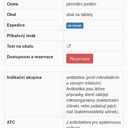
Cesta
perorální podání
Obal
obal na tablety
Expedice
na recept
Příbalový leták
Text na obalu
Dostupnost a rezervace
Rezervace
Indikační skupina
antibiotica (proti mikrobiálním
a virovým infekcím)
Antibiotika jsou léčivé
přípravky, které zabíjejí
mikroorganismy (baktericidní
účinek) nebo potlačují jejich
růst (bakteriostatický účinek).
ATC
J antiinfektiva pro systémovou
aplikaci