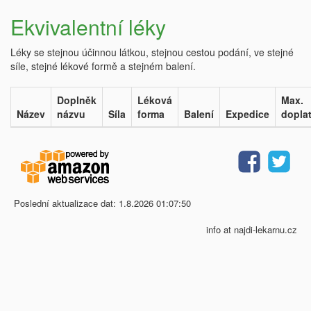
Ekvivalentní léky
Léky se stejnou účinnou látkou, stejnou cestou podání, ve stejné
síle, stejné lékové formě a stejném balení.
Doplněk
Léková
Max.
Název
názvu
Síla
forma
Balení
Expedice
dopla
Poslední aktualizace dat: 1.8.2026 01:07:50
info at najdi-lekarnu.cz