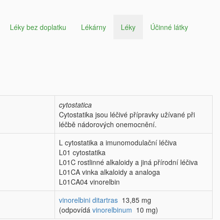
Léky bez doplatku
Lékárny
Léky
Účinné látky
cytostatica
Cytostatika jsou léčivé přípravky užívané při
léčbě nádorových onemocnění.
L cytostatika a imunomodulační léčiva
L01 cytostatika
L01C rostlinné alkaloidy a jiná přírodní léčiva
L01CA vinka alkaloidy a analoga
L01CA04 vinorelbin
vinorelbini ditartras
13,85 mg
(odpovídá
vinorelbinum
10 mg)