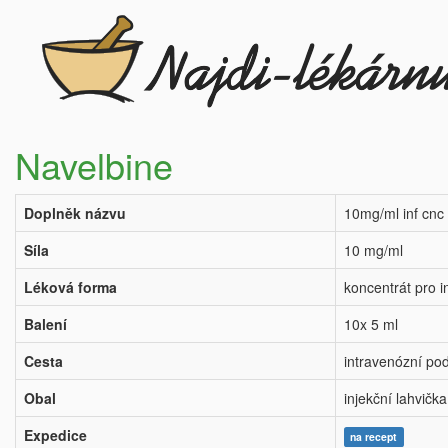
Navelbine
Doplněk názvu
10mg/ml inf cnc
Síla
10 mg/ml
Léková forma
koncentrát pro i
Balení
10x 5 ml
Cesta
intravenózní po
Obal
injekční lahvička
Expedice
na recept