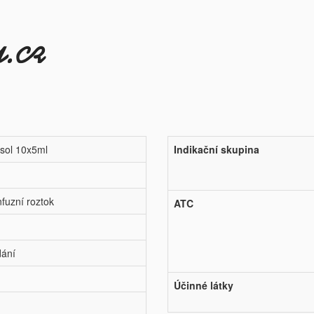
 sol 10x5ml
Indikační skupina
nfuzní roztok
ATC
dání
Účinné látky