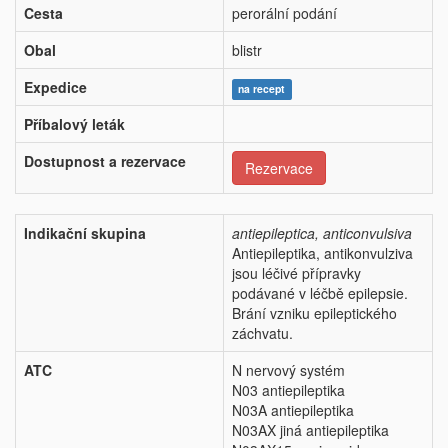
Cesta
perorální podání
Obal
blistr
Expedice
na recept
Příbalový leták
Dostupnost a rezervace
Rezervace
Indikační skupina
antiepileptica, anticonvulsiva
Antiepileptika, antikonvulziva
jsou léčivé přípravky
podávané v léčbě epilepsie.
Brání vzniku epileptického
záchvatu.
ATC
N nervový systém
N03 antiepileptika
N03A antiepileptika
N03AX jiná antiepileptika