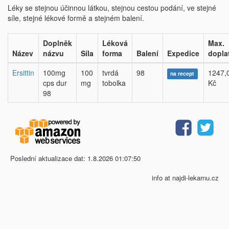
Léky se stejnou účinnou látkou, stejnou cestou podání, ve stejné
síle, stejné lékové formě a stejném balení.
Doplněk
Léková
Max.
Název
názvu
Síla
forma
Balení
Expedice
dopla
Ersittin
100mg
100
tvrdá
98
1247,
na recept
cps dur
mg
tobolka
Kč
98
Poslední aktualizace dat: 1.8.2026 01:07:50
info at najdi-lekarnu.cz