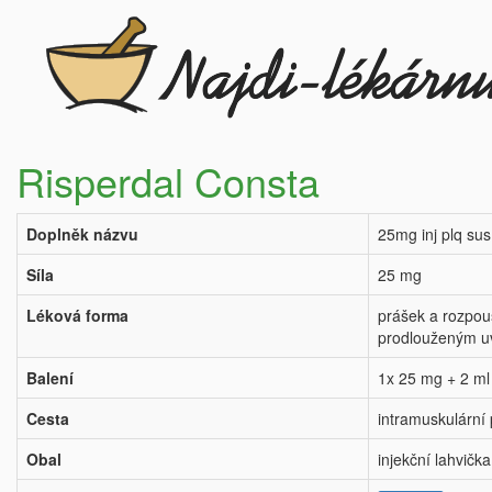
Risperdal Consta
Doplněk názvu
25mg inj plq su
Síla
25 mg
Léková forma
prášek a rozpouš
prodlouženým u
Balení
1x 25 mg + 2 ml
Cesta
intramuskulární
Obal
injekční lahvička