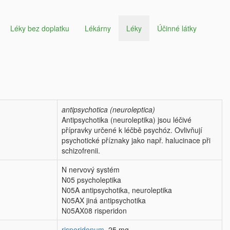
Léky bez doplatku
Lékárny
Léky
Účinné látky
antipsychotica (neuroleptica)
Antipsychotika (neuroleptika) jsou léčivé
přípravky určené k léčbě psychóz. Ovlivňují
psychotické příznaky jako např. halucinace při
schizofrenii.
N nervový systém
N05 psycholeptika
N05A antipsychotika, neuroleptika
N05AX jiná antipsychotika
N05AX08 risperidon
risperidonum
25 mg