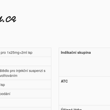
s pro 1x25mg+2ml isp
Indikační skupina
tědlo pro injekční suspenzi s
volňováním
ATC
 isp
 podání
Účinná látka