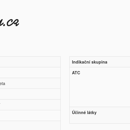
Indikační skupina
ATC
eta
í
Účinné látky