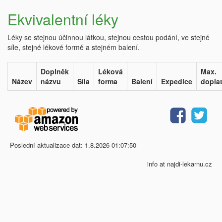
Ekvivalentní léky
Léky se stejnou účinnou látkou, stejnou cestou podání, ve stejné
síle, stejné lékové formě a stejném balení.
Doplněk
Léková
Max.
Název
názvu
Síla
forma
Balení
Expedice
dopla
Poslední aktualizace dat: 1.8.2026 01:07:50
info at najdi-lekarnu.cz