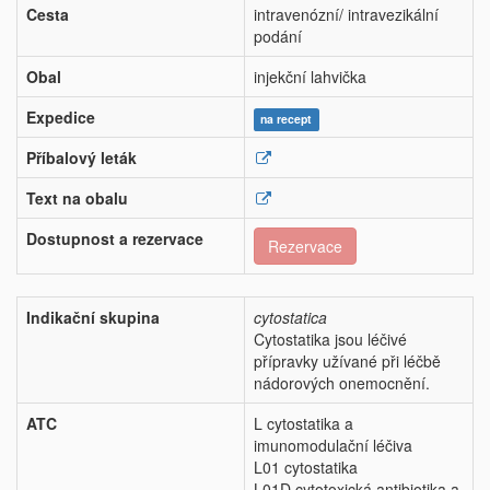
Cesta
intravenózní/ intravezikální
podání
Obal
injekční lahvička
Expedice
na recept
Příbalový leták
Text na obalu
Dostupnost a rezervace
Rezervace
Indikační skupina
cytostatica
Cytostatika jsou léčivé
přípravky užívané při léčbě
nádorových onemocnění.
ATC
L cytostatika a
imunomodulační léčiva
L01 cytostatika
L01D cytotoxická antibiotika a