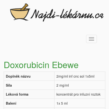
Toggle
navigation
Doxorubicin Ebewe
Doplněk názvu
2mg/ml inf cnc sol 1x5ml
Síla
2 mg/ml
Léková forma
koncentrát pro infuzní roztok
Balení
1x 5 ml