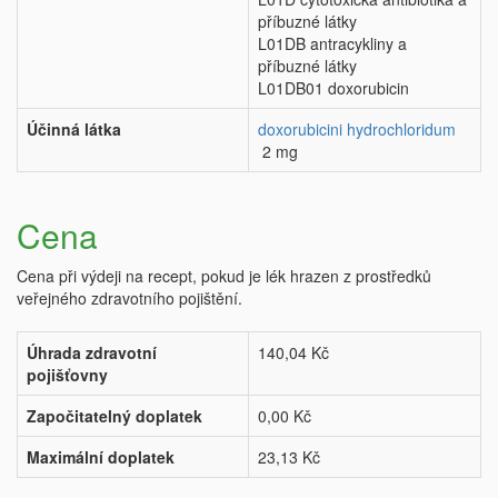
příbuzné látky
L01DB antracykliny a
příbuzné látky
L01DB01 doxorubicin
Účinná látka
doxorubicini hydrochloridum
2 mg
Cena
Cena při výdeji na recept, pokud je lék hrazen z prostředků
veřejného zdravotního pojištění.
Úhrada zdravotní
140,04 Kč
pojišťovny
Započitatelný doplatek
0,00 Kč
Maximální doplatek
23,13 Kč