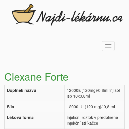
Toggle
navigation
Clexane Forte
Doplněk názvu
12000iu(120mg)/0,8ml inj sol
isp 10x0,8ml
Síla
12000 IU (120 mg)/ 0,8 ml
Léková forma
injekční roztok v předplněné
injekční stříkačce