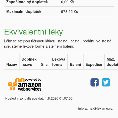
Započitatelný doplatek
0,00 Kč
Maximální doplatek
978,95 Kč
Ekvivalentní léky
Léky se stejnou účinnou látkou, stejnou cestou podání, ve stejné
síle, stejné lékové formě a stejném balení.
Doplněk
Léková
Max.
Název
názvu
Síla
forma
Balení
Expedice
dopla
Poslední aktualizace dat: 1.8.2026 01:07:50
info at najdi-lekarnu.cz