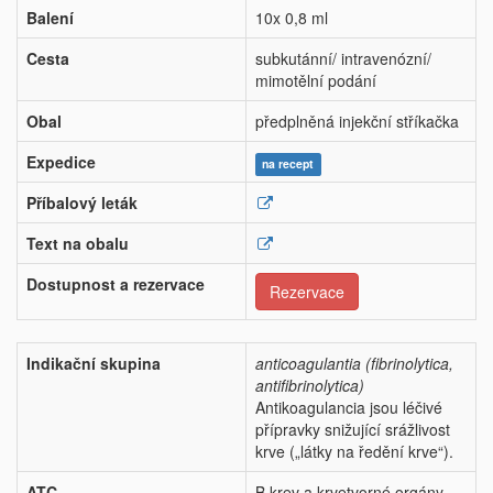
Balení
10x 0,8 ml
Cesta
subkutánní/ intravenózní/
mimotělní podání
Obal
předplněná injekční stříkačka
Expedice
na recept
Příbalový leták
Text na obalu
Dostupnost a rezervace
Rezervace
Indikační skupina
anticoagulantia (fibrinolytica,
antifibrinolytica)
Antikoagulancia jsou léčivé
přípravky snižující srážlivost
krve („látky na ředění krve“).
ATC
B krev a krvetvorné orgány