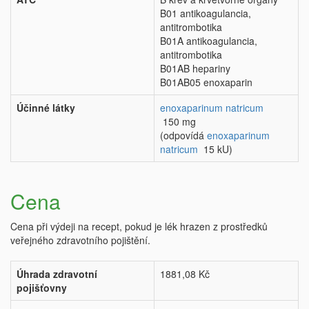
B01 antikoagulancia,
antitrombotika
B01A antikoagulancia,
antitrombotika
B01AB hepariny
B01AB05 enoxaparin
Účinné látky
enoxaparinum natricum
150 mg
(odpovídá
enoxaparinum
natricum
15 kU)
Cena
Cena při výdeji na recept, pokud je lék hrazen z prostředků
veřejného zdravotního pojištění.
Úhrada zdravotní
1881,08 Kč
pojišťovny