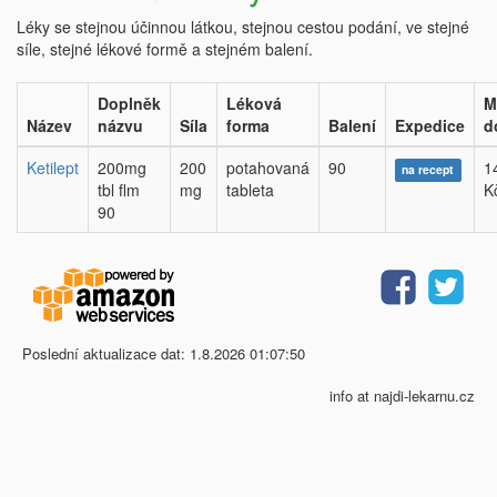
Léky se stejnou účinnou látkou, stejnou cestou podání, ve stejné
síle, stejné lékové formě a stejném balení.
Doplněk
Léková
M
Název
názvu
Síla
forma
Balení
Expedice
d
Ketilept
200mg
200
potahovaná
90
1
na recept
tbl flm
mg
tableta
K
90
Poslední aktualizace dat: 1.8.2026 01:07:50
info at najdi-lekarnu.cz