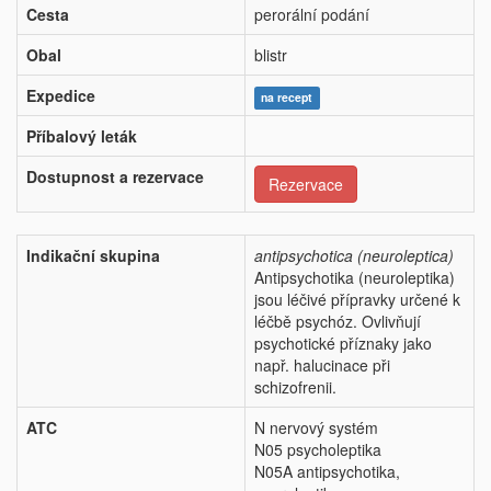
Cesta
perorální podání
Obal
blistr
Expedice
na recept
Příbalový leták
Dostupnost a rezervace
Rezervace
Indikační skupina
antipsychotica (neuroleptica)
Antipsychotika (neuroleptika)
jsou léčivé přípravky určené k
léčbě psychóz. Ovlivňují
psychotické příznaky jako
např. halucinace při
schizofrenii.
ATC
N nervový systém
N05 psycholeptika
N05A antipsychotika,