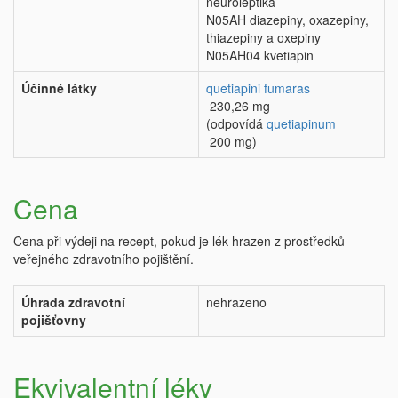
neuroleptika
N05AH diazepiny, oxazepiny,
thiazepiny a oxepiny
N05AH04 kvetiapin
Účinné látky
quetiapini fumaras
230,26 mg
(odpovídá
quetiapinum
200 mg)
Cena
Cena při výdeji na recept, pokud je lék hrazen z prostředků
veřejného zdravotního pojištění.
Úhrada zdravotní
nehrazeno
pojišťovny
Ekvivalentní léky